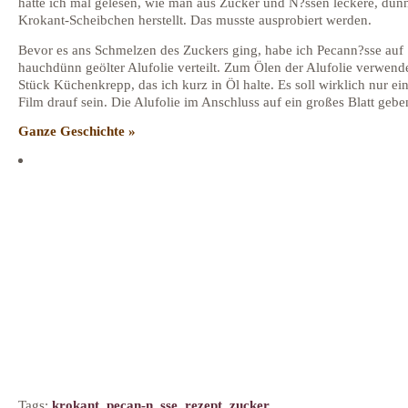
hatte ich mal gelesen, wie man aus Zucker und N?ssen leckere, dün
Krokant-Scheibchen herstellt. Das musste ausprobiert werden.
Bevor es ans Schmelzen des Zuckers ging, habe ich Pecann?sse auf
hauchdünn geölter Alufolie verteilt. Zum Ölen der Alufolie verwende
Stück Küchenkrepp, das ich kurz in Öl halte. Es soll wirklich nur ei
Film drauf sein. Die Alufolie im Anschluss auf ein großes Blatt gebe
Ganze Geschichte »
Tags:
krokant
,
pecan-n_sse
,
rezept
,
zucker