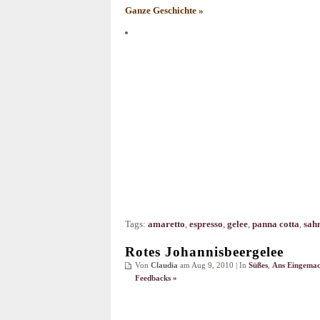
Ganze Geschichte »
Tags:
amaretto
,
espresso
,
gelee
,
panna cotta
,
sah
Rotes Johannisbeergelee
Von
Claudia
am Aug 9, 2010 | In
Süßes
,
Ans Eingemac
Feedbacks »