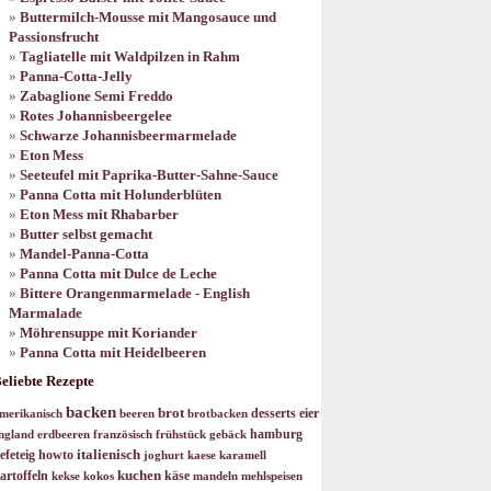
Buttermilch-Mousse mit Mangosauce und
Passionsfrucht
Tagliatelle mit Waldpilzen in Rahm
Panna-Cotta-Jelly
Zabaglione Semi Freddo
Rotes Johannisbeergelee
Schwarze Johannisbeermarmelade
Eton Mess
Seeteufel mit Paprika-Butter-Sahne-Sauce
Panna Cotta mit Holunderblüten
Eton Mess mit Rhabarber
Butter selbst gemacht
Mandel-Panna-Cotta
Panna Cotta mit Dulce de Leche
Bittere Orangenmarmelade - English
Marmalade
Möhrensuppe mit Koriander
Panna Cotta mit Heidelbeeren
eliebte Rezepte
backen
brot
desserts
eier
merikanisch
beeren
brotbacken
hamburg
ngland
erdbeeren
französisch
frühstück
gebäck
italienisch
efeteig
howto
joghurt
kaese
karamell
kuchen
artoffeln
käse
kekse
kokos
mandeln
mehlspeisen