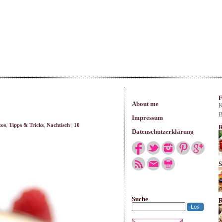
arisches
F
About me
K
B
Impressum
tos
,
Tipps & Tricks
,
Nachtisch
|
10
R
Datenschutzerklärung
S
Suche
R