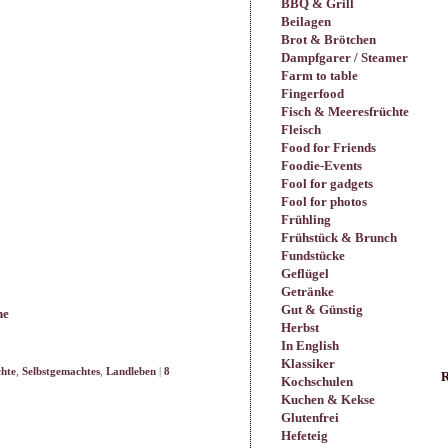
BBQ & Grill
Beilagen
Brot & Brötchen
Dampfgarer / Steamer
Farm to table
Fingerfood
Fisch & Meeresfrüchte
Fleisch
Food for Friends
Foodie-Events
Fool for gadgets
Fool for photos
Frühling
Frühstück & Brunch
Fundstücke
Geflügel
Getränke
Gut & Günstig
ne
Herbst
In English
Klassiker
hte
,
Selbstgemachtes
,
Landleben
|
8
R
Kochschulen
Kuchen & Kekse
Glutenfrei
Hefeteig