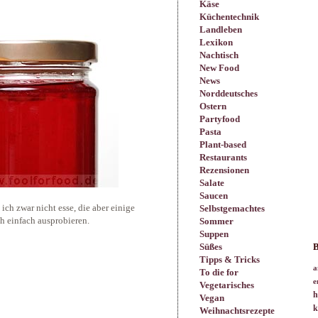
Käse
Küchentechnik
Landleben
Lexikon
Nachtisch
New Food
News
Norddeutsches
Ostern
Partyfood
Pasta
Plant-based
Restaurants
Rezensionen
Salate
Saucen
ich zwar nicht esse, die aber einige
Selbstgemachtes
ch einfach ausprobieren.
Sommer
Suppen
Süßes
B
Tipps & Tricks
a
To die for
e
Vegetarisches
h
Vegan
k
Weihnachtsrezepte