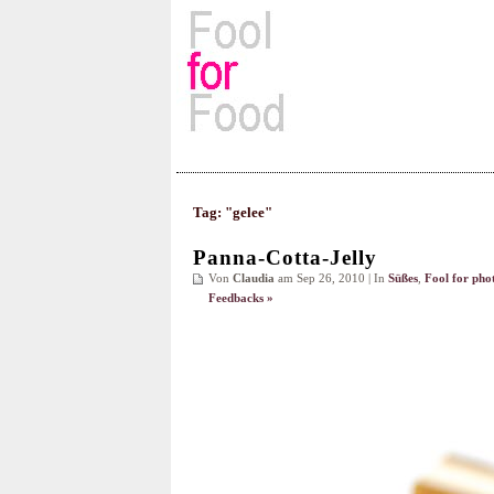
Rezepte, Kochbücher & Kulin
Tag: "gelee"
Panna-Cotta-Jelly
Von
Claudia
am Sep 26, 2010 | In
Süßes
,
Fool for pho
Feedbacks »