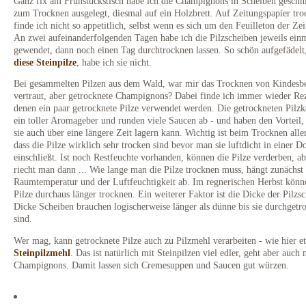
Ganz fix am Frühstückstisch habe ich die Champignons in Scheiben geschn
zum Trocknen ausgelegt, diesmal auf ein Holzbrett. Auf Zeitungspapier tr
finde ich nicht so appetitlich, selbst wenn es sich um den Feuilleton der Zei
An zwei aufeinanderfolgenden Tagen habe ich die Pilzscheiben jeweils ein
gewendet, dann noch einen Tag durchtrocknen lassen. So schön aufgefädelt
diese Steinpilze
, habe ich sie nicht.
Bei gesammelten Pilzen aus dem Wald, war mir das Trocknen von Kindesb
vertraut, aber getrocknete Champignons? Dabei finde ich immer wieder Rez
denen ein paar getrocknete Pilze verwendet werden. Die getrockneten Pilzk
ein toller Aromageber und runden viele Saucen ab - und haben den Vorteil,
sie auch über eine längere Zeit lagern kann. Wichtig ist beim Trocknen alle
dass die Pilze wirklich sehr trocken sind bevor man sie luftdicht in einer D
einschließt. Ist noch Restfeuchte vorhanden, können die Pilze verderben, ab
riecht man dann ... Wie lange man die Pilze trocknen muss, hängt zunächst
Raumtemperatur und der Luftfeuchtigkeit ab. Im regnerischen Herbst könn
Pilze durchaus länger trocknen. Ein weiterer Faktor ist die Dicke der Pilzs
Dicke Scheiben brauchen logischerweise länger als dünne bis sie durchgetr
sind.
Wer mag, kann getrocknete Pilze auch zu Pilzmehl verarbeiten - wie hier e
Steinpilzmehl
. Das ist natürlich mit Steinpilzen viel edler, geht aber auch 
Champignons. Damit lassen sich Cremesuppen und Saucen gut würzen.