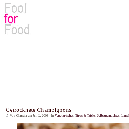
Rezepte, Kochbücher & Kulinarisches
Getrocknete Champignons
Von
Claudia
am Jun 2, 2009 | In
Vegetarisches
,
Tipps & Tricks
,
Selbstgemachtes
,
Land