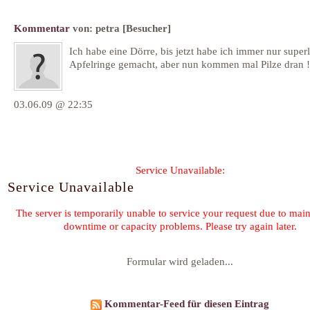
Kommentar
von:
petra
[Besucher]
Ich habe eine Dörre, bis jetzt habe ich immer nur super
Apfelringe gemacht, aber nun kommen mal Pilze dran !
03.06.09 @ 22:35
Formular wird geladen...
Kommentar-Feed für diesen Eintrag
« Erdbeeren selbst pflücken in Stuttgart & Umgebung
Ziegenkäse im Spec
©2026 by
Claudia Schmidt
-
K
Family & Friends:
Heilk