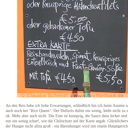
An den Reis habe ich hohe Erwartungen, schließlich bin ich beim Asiaten 
auch noch bei "Rice Queen". Der Duftreis duftet ein wenig, klebt nicht zu st
ok. Mehr aber auch nicht. Die Ente ist knusprig, die Sauce dazu lecker und
nur ein wenig scharf, wie die Chilischote auf der Karte angab. Glücklicherw
der Hunger nicht allzu groß - ein Bärenhunger wird mit einem Hauptgerich