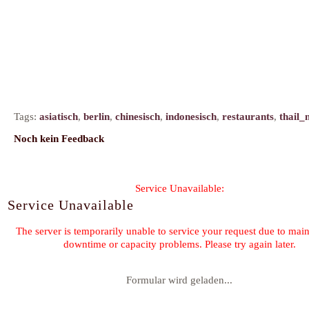
Tags:
asiatisch
,
berlin
,
chinesisch
,
indonesisch
,
restaurants
,
thail_
Noch kein Feedback
Formular wird geladen...
Kommentar-Feed für diesen Eintrag
« Crème Caramel
Französische
©2026 by
Claudia Schmidt
-
K