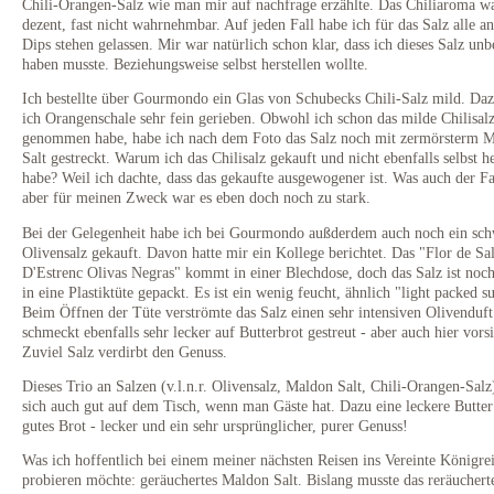
Chili-Orangen-Salz wie man mir auf nachfrage erzählte. Das Chiliaroma wa
dezent, fast nicht wahrnehmbar. Auf jeden Fall habe ich für das Salz alle a
Dips stehen gelassen. Mir war natürlich schon klar, dass ich dieses Salz unb
haben musste. Beziehungsweise selbst herstellen wollte.
Ich bestellte über Gourmondo ein Glas von Schubecks Chili-Salz mild. Da
ich Orangenschale sehr fein gerieben. Obwohl ich schon das milde Chilisal
genommen habe, habe ich nach dem Foto das Salz noch mit zermörsterm 
Salt gestreckt. Warum ich das Chilisalz gekauft und nicht ebenfalls selbst he
habe? Weil ich dachte, dass das gekaufte ausgewogener ist. Was auch der Fal
aber für meinen Zweck war es eben doch noch zu stark.
Bei der Gelegenheit habe ich bei Gourmondo außderdem auch noch ein sch
Olivensalz gekauft. Davon hatte mir ein Kollege berichtet. Das "Flor de Sa
D'Estrenc Olivas Negras" kommt in einer Blechdose, doch das Salz ist noc
in eine Plastiktüte gepackt. Es ist ein wenig feucht, ähnlich "light packed s
Beim Öffnen der Tüte verströmte das Salz einen sehr intensiven Olivenduft
schmeckt ebenfalls sehr lecker auf Butterbrot gestreut - aber auch hier vorsi
Zuviel Salz verdirbt den Genuss.
Dieses Trio an Salzen (v.l.n.r. Olivensalz, Maldon Salt, Chili-Orangen-Sal
sich auch gut auf dem Tisch, wenn man Gäste hat. Dazu eine leckere Butte
gutes Brot - lecker und ein sehr ursprünglicher, purer Genuss!
Was ich hoffentlich bei einem meiner nächsten Reisen ins Vereinte Königre
probieren möchte: geräuchertes Maldon Salt. Bislang musste das reräuchert