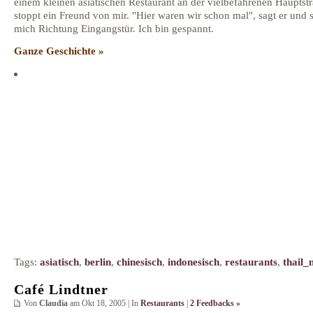
einem kleinen asiatischen Restaurant an der vielbefahrenen Hauptst
stoppt ein Freund von mir. "Hier waren wir schon mal", sagt er und 
mich Richtung Eingangstür. Ich bin gespannt.
Ganze Geschichte »
Tags:
asiatisch
,
berlin
,
chinesisch
,
indonesisch
,
restaurants
,
thail_
Café Lindtner
Von
Claudia
am Okt 18, 2005 | In
Restaurants
|
2 Feedbacks »