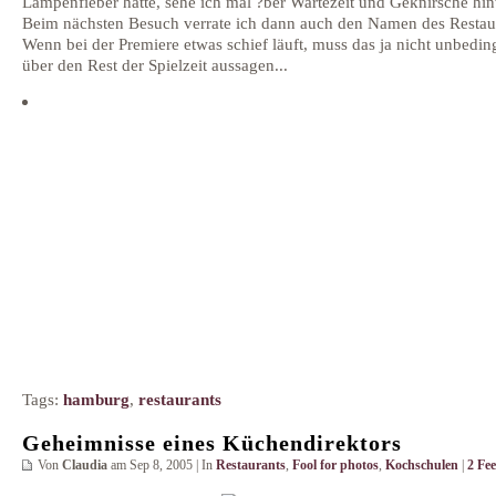
Lampenfieber hatte, sehe ich mal ?ber Wartezeit und Geknirsche hi
Beim nächsten Besuch verrate ich dann auch den Namen des Restau
Wenn bei der Premiere etwas schief läuft, muss das ja nicht unbedin
über den Rest der Spielzeit aussagen...
Tags:
hamburg
,
restaurants
Geheimnisse eines Küchendirektors
Von
Claudia
am Sep 8, 2005 | In
Restaurants
,
Fool for photos
,
Kochschulen
|
2 Fe