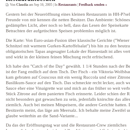
Von
Claudia
am Sep 16, 2005 | In
Restaurants
|
Feedback senden »
Gestern bei der Neueröffnung eines kleinen Restaurants in HH-P?sel
Freunde von mir kennen die netten Besitzer. Das Ambiente: Schönes
gedämpftes Licht, aber noch so hell, dass das Lesen der Speisekarte
Betrachten der aufgetischten Speisen problemlos möglich ist.
Die Karte: Von Euro-asian-Fusion über klassische Gerichte ("Wiener
Schnitzel mit warmem Gurken-Kartoffelsalat") bis hin zu den heutzu
obligatorischen Tapas angesagter Lokale der Hansestadt ist alles vert
und wirkt in der kleinen feinen Mischung recht erfrischend.
Ich habe den "Catch of the Day" gewählt. 1 1/4 Stunden nach der Be
ist der Fang endlich auf dem Tisch. Der Fisch - ein Viktoria-Wolfsba
kam gebraten auf Couscous mit ein wenig Ruccola und einer Zitron
Basilikum-Sauce auf den Tisch. Das schmeckte recht lecker, auch w
Sauce eher eine Vinaigrette war und mich an das früher so weit verbr
Stück Zitrone auf dem panierten Fisch erinnerte. Leider schien der 
nicht besonders gut gewaschen zu sein, jedenfalls knirschte das alle
ziemlich. Auch bei meinen Mitspeisern, die andere Gerichte hatten. 
Besitzerin meint, das läge am Meersalz. Ich behalte meine Zweifel 
glaube weiterhin an die Sand-Variante...
Da das der Eröffnungstag war und die Restaurant-Crew ziemliches