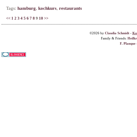
Tags:
hamburg
,
kochkurs
,
restaurants
<<
1
2
3
4
5
6
7
8
9
10
>>
©2026 by
Claudia Schmidt
-
Ko
Family & Friends:
Heilk
F. Planque 