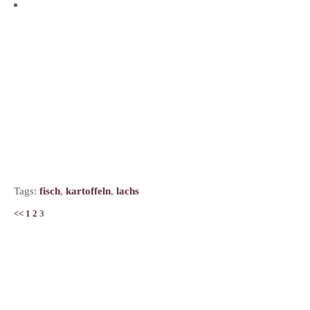
Tags:
fisch
,
kartoffeln
,
lachs
<<
1
2
3