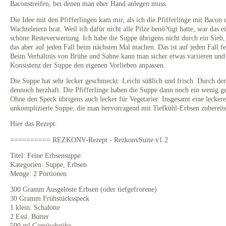
Baconstreifen, bei denen man eher Hand anlegen muss.
Die Idee mit den Pfifferlingen kam mir, als ich die Pfifferlinge mit Bacon 
Wachteleiern brat. Weil ich dafür nicht alle Pilze benö?tigt hatte, war das e
schöne Resteverwertung. Ich habe die Suppe übrigens nicht durch ein Sieb
das aber auf jeden Fall beim nächsten Mal machen. Das ist auf jeden Fall fe
Beim Verhältnis von Brühe und Sahne kann man sicher etwas variieren und
Konsistenz der Suppe den eigenen Vorlieben anpassen.
Die Suppe hat sehr lecker geschmeckt: Leicht süßlich und frisch. Durch de
dennoch herzhaft. Die Pfifferlinge haben die Suppe dann noch ein wenig ge
Ohne den Speck übrigens auch lecker für Vegetarier. Insgesamt eine leckere
unkomplizierte Suppe, die man hervorragend mit Tiefkühl-Erbsen zubereit
Hier das Rezept:
========== REZKONV-Rezept - RezkonvSuite v1.2
Titel: Feine Erbsensuppe
Kategorien: Suppe, Erbsen
Menge: 2 Portionen
300 Gramm Ausgelöste Erbsen (oder tiefgefrorene)
30 Gramm Frühstücksspeck
1 klein. Schalotte
2 Essl. Butter
500 ml Gemüsebrühe