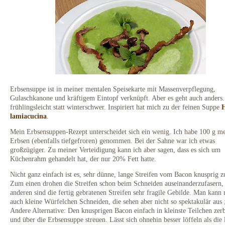
Erbsensuppe ist in meiner mentalen Speisekarte mit Massenverpflegung,
Gulaschkanone und kräftigem Eintopf verknüpft. Aber es geht auch anders
frühlingsleicht statt winterschwer. Inspiriert hat mich zu der feinen Suppe
lamiacucina
.
Mein Erbsensuppen-Rezept unterscheidet sich ein wenig. Ich habe 100 g m
Erbsen (ebenfalls tiefgefroren) genommen. Bei der Sahne war ich etwas
großzügiger. Zu meiner Verteidigung kann ich aber sagen, dass es sich um
Küchenrahm gehandelt hat, der nur 20% Fett hatte.
Nicht ganz einfach ist es, sehr dünne, lange Streifen vom Bacon knusprig z
Zum einen drohen die Streifen schon beim Schneiden auseinanderzufasern
anderen sind die fertig gebratenen Streifen sehr fragile Gebilde. Man kann 
auch kleine Würfelchen Schneiden, die sehen aber nicht so spektakulär aus 
Andere Alternative: Den knusprigen Bacon einfach in kleinste Teilchen zer
und über die Erbsensuppe streuen. Lässt sich ohnehin besser löffeln als die