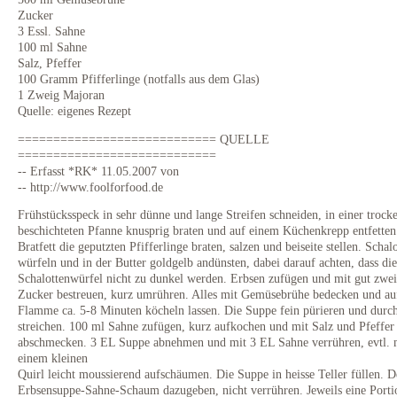
Zucker
3 Essl. Sahne
100 ml Sahne
Salz, Pfeffer
100 Gramm Pfifferlinge (notfalls aus dem Glas)
1 Zweig Majoran
Quelle: eigenes Rezept
============================ QUELLE
============================
-- Erfasst *RK* 11.05.2007 von
-- http://www.foolforfood.de
Frühstücksspeck in sehr dünne und lange Streifen schneiden, in einer trock
beschichteten Pfanne knusprig braten und auf einem Küchenkrepp entfetten
Bratfett die geputzten Pfifferlinge braten, salzen und beiseite stellen. Schalo
würfeln und in der Butter goldgelb andünsten, dabei darauf achten, dass die
Schalottenwürfel nicht zu dunkel werden. Erbsen zufügen und mit gut zwei
Zucker bestreuen, kurz umrühren. Alles mit Gemüsebrühe bedecken und auf
Flamme ca. 5-8 Minuten köcheln lassen. Die Suppe fein pürieren und durch
streichen. 100 ml Sahne zufügen, kurz aufkochen und mit Salz und Pfeffer
abschmecken. 3 EL Suppe abnehmen und mit 3 EL Sahne verrühren, evtl. 
einem kleinen
Quirl leicht moussierend aufschäumen. Die Suppe in heisse Teller füllen. 
Erbsensuppe-Sahne-Schaum dazugeben, nicht verrühren. Jeweils eine Porti