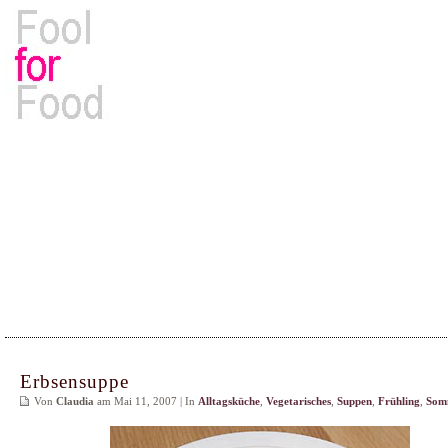
Rezepte, Kochbücher & Kulinarisches
Erbsensuppe
Von
Claudia
am Mai 11, 2007 | In
Alltagsküche
,
Vegetarisches
,
Suppen
,
Frühling
,
Som