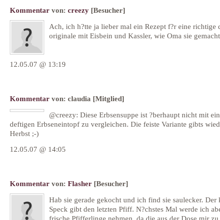
Kommentar
von:
creezy
[Besucher]
Ach, ich h?tte ja lieber mal ein Rezept f?r eine richtige 
originale mit Eisbein und Kassler, wie Oma sie gemacht
12.05.07 @ 13:19
Kommentar
von:
claudia
[Mitglied]
@creezy: Diese Erbsensuppe ist ?berhaupt nicht mit ei
deftigen Erbseneintopf zu vergleichen. Die feiste Variante gibts wied
Herbst ;-)
12.05.07 @ 14:05
Kommentar
von:
Flasher
[Besucher]
Hab sie gerade gekocht und ich find sie saulecker. Der 
Speck gibt den letzten Pfiff. N?chstes Mal werde ich ab
frische Pfifferlinge nehmen, da die aus der Dose mir zu