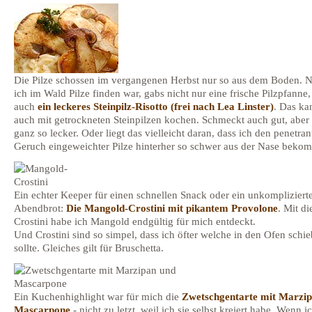
Die Pilze schossen im vergangenen Herbst nur so aus dem Boden.
ich im Wald Pilze finden war, gabs nicht nur eine frische Pilzpfanne
auch
ein leckeres Steinpilz-Risotto (frei nach Lea Linster)
. Das k
auch mit getrockneten Steinpilzen kochen. Schmeckt auch gut, aber 
ganz so lecker. Oder liegt das vielleicht daran, dass ich den penetran
Geruch eingeweichter Pilze hinterher so schwer aus der Nase beko
Ein echter Keeper für einen schnellen Snack oder ein unkompliziert
Abendbrot:
Die Mangold-Crostini mit pikantem Provolone
. Mit di
Crostini habe ich Mangold endgültig für mich entdeckt.
Und Crostini sind so simpel, dass ich öfter welche in den Ofen schi
sollte. Gleiches gilt für Bruschetta.
Ein Kuchenhighlight war für mich die
Zwetschgentarte mit Marzi
Mascarpone
- nicht zu letzt, weil ich sie selbst kreiert habe. Wenn ic