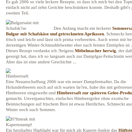
Es gab 2006 so viele leckere Rezepte, so dass ich mich bei den Top
einfach nicht auf zehn Gerichte beschränken konnte. Deshalb gibt's 
zweiten Teil.
Den Anfang macht ein leckerer
Sommersa
Bulgur mit Schafskäse und getrockneten Aprikosen
. Schmeckt her
frisch und leicht und lässt sich prima vorbereiten. Auch wenn mir b
derzeitigen Winter-Schmuddelwetter eher nach feisten Eintöpfen ist .
Dieses Rezept verdanke ich ?brigens
Möbelmacher herwig
, der daf
gesorgt hat, dass ich so langsam auch zur Dampfgar-Fetischistin wer
Aber das ist eine andere Geschichte ...
Eine Neuanschaffung 2006 war ein neuer Dampfentsafter. Da die
Holunderbeeren noch auf sich warten lie?en, habe ihn mit gefrorene
Himbeeren eingeweiht und
Himbeersaft zur späteren Gelee-Produ
gemacht. Unverpanschtes, einfaches Himbeergelee ohne exotische
Beimischungen auf frischem Brot ist etwas Herrliches. Schmeckt au
Winter noch nach Sommer.
Ein herzhaftes Highlight war für mich als Kapern-Junkie das
Hüftst