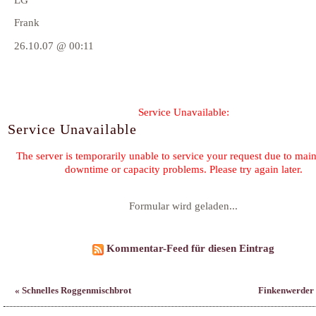
Frank
26.10.07 @ 00:11
Formular wird geladen...
Kommentar-Feed für diesen Eintrag
« Schnelles Roggenmischbrot
Finkenwerder 
©2026 by
Claudia Schmidt
-
K
Family & Friends:
Heilk
F. Planque 