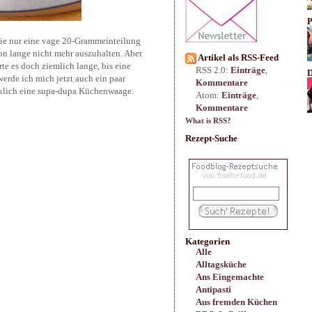
P
die nur eine vage 20-Grammeinteilung
hon lange nicht mehr auszuhalten. Aber
Artikel als RSS-Feed
te es doch ziemlich lange, bis eine
RSS 2.0:
Einträge
,
D
rde ich mich jetzt auch ein paar
Kommentare
irklich eine supa-dupa Küchenwaage.
Atom:
Einträge
,
Kommentare
What is RSS?
Rezept-Suche
Kategorien
Alle
Alltagsküche
Ans Eingemachte
Antipasti
Aus fremden Küchen