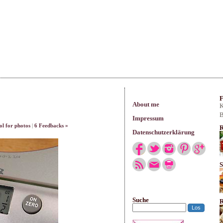
arisches
F
About me
K
B
Impressum
ol for photos
|
6 Feedbacks »
R
Datenschutzerklärung
S
Suche
R