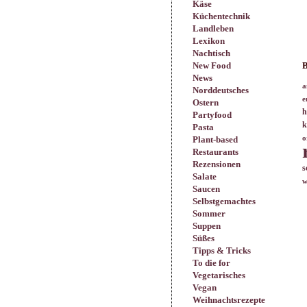
Käse
Küchentechnik
Landleben
Lexikon
Nachtisch
New Food
B
News
a
Norddeutsches
e
Ostern
h
Partyfood
k
Pasta
Plant-based
o
Restaurants
Rezensionen
s
Salate
w
Saucen
Selbstgemachtes
Sommer
Suppen
Süßes
Tipps & Tricks
To die for
Vegetarisches
Vegan
Weihnachtsrezepte