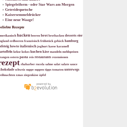
Spiegeleiform - oder Star Wars am Morgen
Getreidequetsche
Kaisersemmeldrücker
Eine neue Waage!
eliebte Rezepte
backen
brot
desserts
eier
merikanisch
beeren
brotbacken
hamburg
ngland
erdbeeren
französisch
frühstück
gebäck
italienisch
efeteig
howto
joghurt
kaese
karamell
kuchen
artoffeln
käse
kekse
kokos
mandeln
mehlspeisen
pasta
restaurants
rangen
ostern
reis
rezensionen
rezept
rhabarber
rucola
sahne
salat
salate
sauce
chokolade
unterwegs
schweiz
suppe
suppen
tipps
tomaten
eihnachten
xmas
ziegenkäse
äpfel