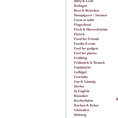
BBQ & Grill
Beilagen
Brot & Brötchen
Dampfgarer / Steamer
Farm to table
Fingerfood
Fisch & Meeresfrüchte
Fleisch
Food for Friends
Foodie-Events
Fool for gadgets
Fool for photos
Frühling
Frühstück & Brunch
Fundstücke
Geflügel
Getränke
Gut & Günstig
Herbst
In English
Klassiker
R
Kochschulen
Kuchen & Kekse
Glutenfrei
Hefeteig