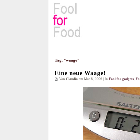
Rezepte, Kochbücher & Kulin
Tag: "waage"
Eine neue Waage!
Von
Claudia
am Mär 8, 2006 | In
Fool for gadgets
,
Fo