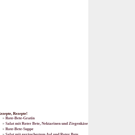
ezepte, Rezepte!
Rote-Bete-Gratin
Salat mit Roter Bete, Nektarinen und Ziegenkäse
Rote-Bete-Suppe
Salat mit geräuchertem Aal und Roter Bete