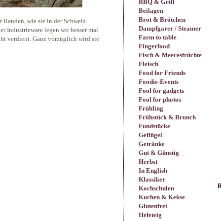
BBQ & Grill
Beilagen
Brot & Brötchen
r Randen, wie sie in der Schweiz
Dampfgarer / Steamer
r Industrieware legen wir besser mal
Farm to table
ht verdient. Ganz vorzüglich wird sie
Fingerfood
Fisch & Meeresfrüchte
Fleisch
Food for Friends
Foodie-Events
Fool for gadgets
Fool for photos
Frühling
Frühstück & Brunch
Fundstücke
Geflügel
Getränke
Gut & Günstig
Herbst
In English
Klassiker
R
Kochschulen
Kuchen & Kekse
Glutenfrei
Hefeteig