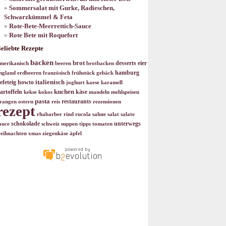
Sommersalat mit Gurke, Radieschen,
Schwarzkümmel & Feta
Rote-Bete-Meerrettich-Sauce
Rote Bete mit Roquefort
eliebte Rezepte
backen
brot
desserts
eier
merikanisch
beeren
brotbacken
hamburg
ngland
erdbeeren
französisch
frühstück
gebäck
italienisch
efeteig
howto
joghurt
kaese
karamell
kuchen
artoffeln
käse
kekse
kokos
mandeln
mehlspeisen
pasta
restaurants
rangen
ostern
reis
rezensionen
rezept
rhabarber
rind
rucola
sahne
salat
salate
schokolade
unterwegs
auce
schweiz
suppen
tipps
tomaten
eihnachten
xmas
ziegenkäse
äpfel