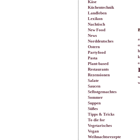
Käse
Küchentechnik
Landleben
Lexikon
Nachtisch
New Food
B
News
a
Norddeutsches
e
Ostern
h
Partyfood
k
Pasta
Plant-based
o
Restaurants
Rezensionen
s
Salate
w
Saucen
Selbstgemachtes
Sommer
Suppen
Süßes
Tipps & Tricks
To die for
Vegetarisches
Vegan
Weihnachtsrezepte