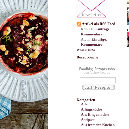
P
Artikel als RSS-Feed
RSS 2.0:
Einträge
,
D
Kommentare
Atom:
Einträge
,
Kommentare
What is RSS?
Rezept-Suche
Kategorien
Alle
Alltagsküche
Ans Eingemachte
Antipasti
Aus fremden Küchen