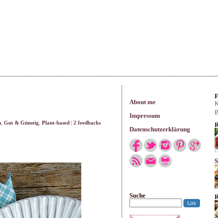
arisches
F
About me
K
B
Impressum
n
,
Gut & Günstig
,
Plant-based
|
2 feedbacks
R
Datenschutzerklärung
S
Suche
R