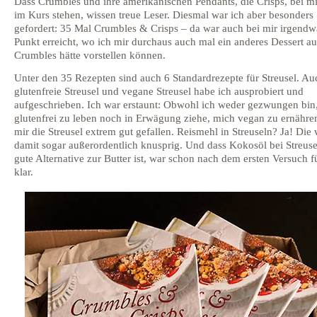
Dass Crumbles und ihre amerikanischen Pendants, die Crisps, bei m
im Kurs stehen, wissen treue Leser. Diesmal war ich aber besonders
gefordert: 35 Mal Crumbles & Crisps – da war auch bei mir irgendw
Punkt erreicht, wo ich mir durchaus auch mal ein anderes Dessert a
Crumbles hätte vorstellen können.
Unter den 35 Rezepten sind auch 6 Standardrezepte für Streusel. Au
glutenfreie Streusel und vegane Streusel habe ich ausprobiert und
aufgeschrieben. Ich war erstaunt: Obwohl ich weder gezwungen bin
glutenfrei zu leben noch in Erwägung ziehe, mich vegan zu ernähre
mir die Streusel extrem gut gefallen. Reismehl in Streuseln? Ja! Die
damit sogar außerordentlich knusprig. Und dass Kokosöl bei Streuse
gute Alternative zur Butter ist, war schon nach dem ersten Versuch f
klar.