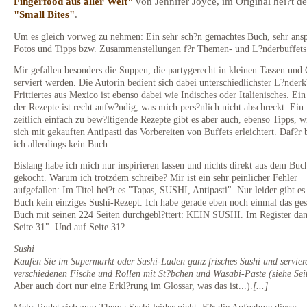
Fingerfood aus aller Welt"
von Jennifer Joyce, im Original hei?t der
"Small Bites"
.
Um es gleich vorweg zu nehmen: Ein sehr sch?n gemachtes Buch, sehr ans
Fotos und Tipps bzw. Zusammenstellungen f?r Themen- und L?nderbuffets
Mir gefallen besonders die Suppen, die partygerecht in kleinen Tassen und
serviert werden. Die Autorin bedient sich dabei unterschiedlichster L?nder
Frittiertes aus Mexico ist ebenso dabei wie Indisches oder Italienisches. Ein
der Rezepte ist recht aufw?ndig, was mich pers?nlich nicht abschreckt. Ein
zeitlich einfach zu bew?ltigende Rezepte gibt es aber auch, ebenso Tipps, 
sich mit gekauften Antipasti das Vorbereiten von Buffets erleichtert. Daf?r
ich allerdings kein Buch...
Bislang habe ich mich nur inspirieren lassen und nichts direkt aus dem Buc
gekocht. Warum ich trotzdem schreibe? Mir ist ein sehr peinlicher Fehler
aufgefallen: Im Titel hei?t es "Tapas, SUSHI, Antipasti". Nur leider gibt e
Buch kein einziges Sushi-Rezept. Ich habe gerade eben noch einmal das ge
Buch mit seinen 224 Seiten durchgebl?ttert: KEIN SUSHI. Im Register da
Seite 31". Und auf Seite 31?
Sushi
Kaufen Sie im Supermarkt oder Sushi-Laden ganz frisches Sushi und serviere
verschiedenen Fische und Rollen mit St?bchen und Wasabi-Paste (siehe Sei
Aber auch dort nur eine Erkl?rung im Glossar, was das ist...).
[...]
Mehr findet sich zum Thema Sushi leider nicht. F?r die Aufnahme dieser