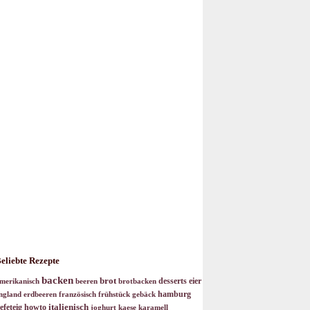
eliebte Rezepte
backen
brot
desserts
eier
merikanisch
beeren
brotbacken
hamburg
ngland
erdbeeren
französisch
frühstück
gebäck
italienisch
efeteig
howto
joghurt
kaese
karamell