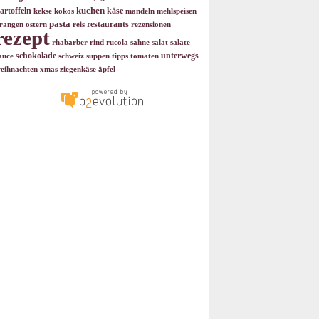
kuchen
artoffeln
käse
kekse
kokos
mandeln
mehlspeisen
pasta
restaurants
rangen
ostern
reis
rezensionen
rezept
rhabarber
rind
rucola
sahne
salat
salate
schokolade
unterwegs
auce
schweiz
suppen
tipps
tomaten
eihnachten
xmas
ziegenkäse
äpfel