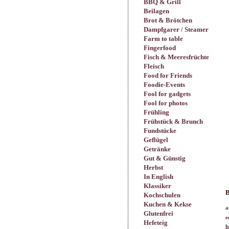
BBQ & Grill
Beilagen
Brot & Brötchen
Dampfgarer / Steamer
Farm to table
Fingerfood
Fisch & Meeresfrüchte
Fleisch
Food for Friends
Foodie-Events
Fool for gadgets
Fool for photos
Frühling
Frühstück & Brunch
Fundstücke
Geflügel
Getränke
Gut & Günstig
Herbst
In English
Klassiker
B
Kochschulen
Kuchen & Kekse
a
Glutenfrei
e
Hefeteig
h