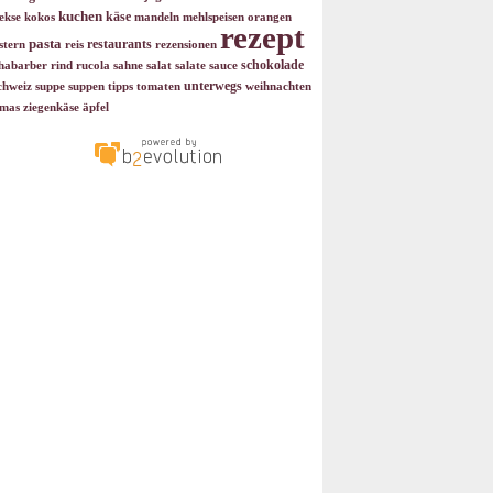
kuchen
käse
ekse
kokos
mandeln
mehlspeisen
orangen
rezept
pasta
restaurants
stern
reis
rezensionen
schokolade
habarber
rind
rucola
sahne
salat
salate
sauce
unterwegs
chweiz
suppe
suppen
tipps
tomaten
weihnachten
mas
ziegenkäse
äpfel