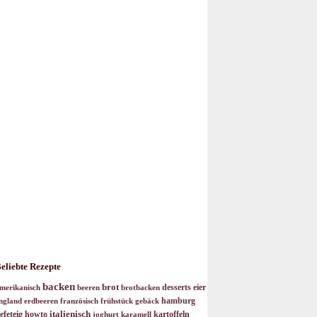
eliebte Rezepte
backen
brot
desserts
eier
merikanisch
beeren
brotbacken
hamburg
ngland
erdbeeren
französisch
frühstück
gebäck
italienisch
efeteig
howto
kartoffeln
joghurt
karamell