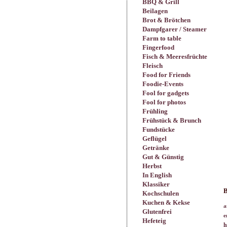
BBQ & Grill
Beilagen
Brot & Brötchen
Dampfgarer / Steamer
Farm to table
Fingerfood
Fisch & Meeresfrüchte
Fleisch
Food for Friends
Foodie-Events
Fool for gadgets
Fool for photos
Frühling
Frühstück & Brunch
Fundstücke
Geflügel
Getränke
Gut & Günstig
Herbst
In English
Klassiker
B
Kochschulen
Kuchen & Kekse
a
Glutenfrei
e
Hefeteig
h