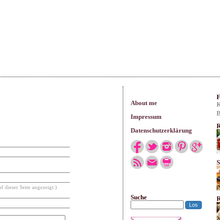
arisches
F
About me
K
B
Impressum
R
Datenschutzerklärung
S
f dieser Seite angezeigt.)
Suche
R