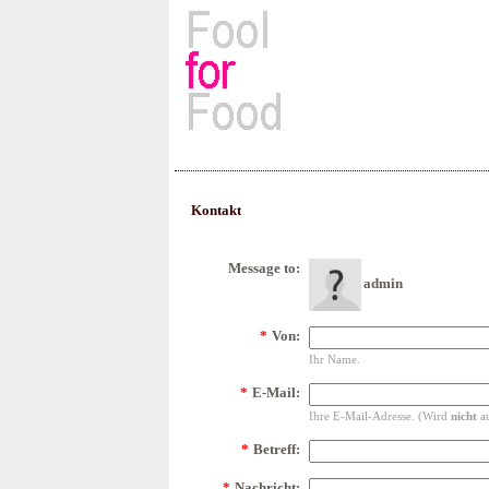
Rezepte, Kochbücher & Kulin
Kontakt
Message to:
admin
*
Von:
Ihr Name.
*
E-Mail:
Ihre E-Mail-Adresse. (Wird
nicht
au
*
Betreff:
*
Nachricht: