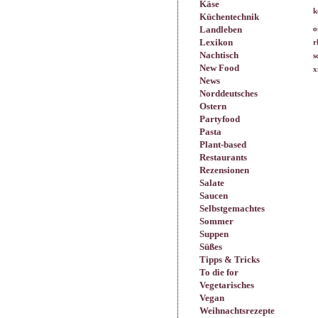
Käse
k
Küchentechnik
Landleben
o
Lexikon
r
Nachtisch
s
New Food
x
News
Norddeutsches
Ostern
Partyfood
Pasta
Plant-based
Restaurants
Rezensionen
Salate
Saucen
Selbstgemachtes
Sommer
Suppen
Süßes
Tipps & Tricks
To die for
Vegetarisches
Vegan
Weihnachtsrezepte