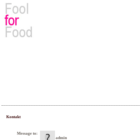
Rezepte, Kochbücher & Kulinarisches
Kontakt
Message to:
admin