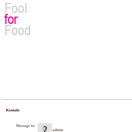
Rezepte, Kochbücher & Kulinarisches
Kontakt
Message to:
admin