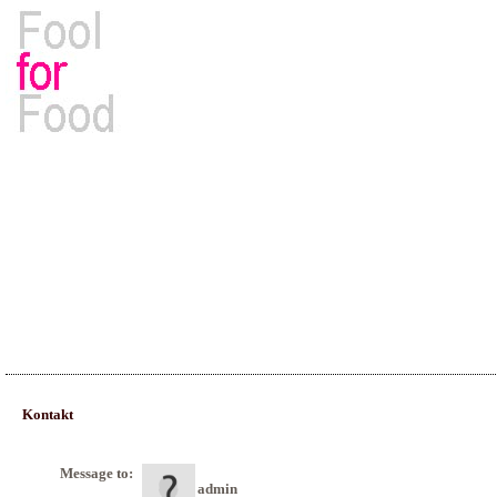
Rezepte, Kochbücher & Kulinarisches
Kontakt
Message to:
admin