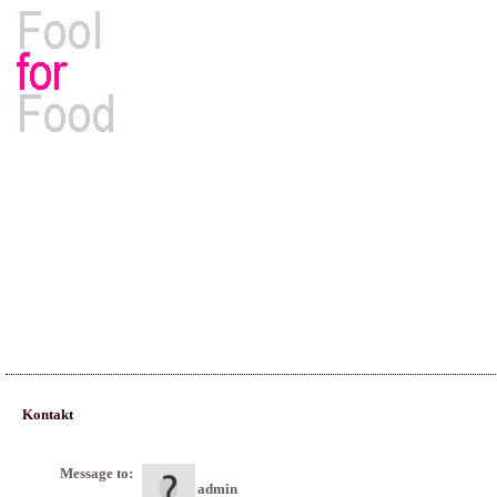
Rezepte, Kochbücher & Kulinarisches
Kontakt
Message to:
admin