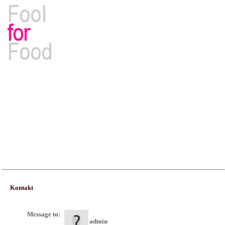
Rezepte, Kochbücher & Kulinarisches
Kontakt
Message to:
admin