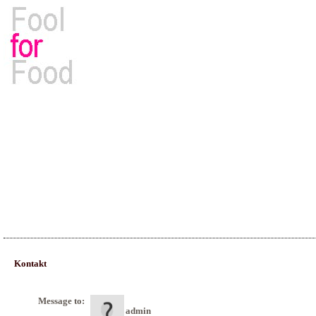
Rezepte, Kochbücher & Kulinarisches
Kontakt
Message to:
admin