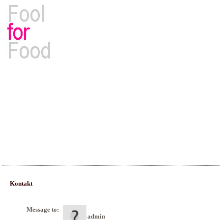
Rezepte, Kochbücher & Kulinarisches
Kontakt
Message to:
admin