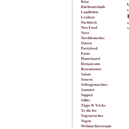
Käse
k
Küchentechnik
o
Landleben
Lexikon
Nachtisch
s
New Food
w
News
Norddeutsches
Ostern
Partyfood
Pasta
Plant-based
Restaurants
Rezensionen
Salate
Saucen
Selbstgemachtes
Sommer
Suppen
Süßes
Tipps & Tricks
To die for
Vegetarisches
Vegan
Weihnachtsrezepte