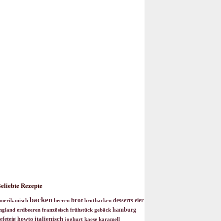
eliebte Rezepte
backen
brot
desserts
eier
merikanisch
beeren
brotbacken
hamburg
ngland
erdbeeren
französisch
frühstück
gebäck
italienisch
efeteig
howto
joghurt
kaese
karamell