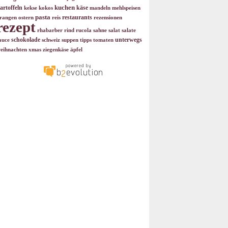
kuchen
artoffeln
käse
kekse
kokos
mandeln
mehlspeisen
pasta
restaurants
rangen
ostern
reis
rezensionen
rezept
rhabarber
rind
rucola
sahne
salat
salate
schokolade
unterwegs
auce
schweiz
suppen
tipps
tomaten
eihnachten
xmas
ziegenkäse
äpfel