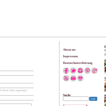
arisches
F
About me
K
B
Impressum
R
Datenschutzerklärung
S
f dieser Seite angezeigt.)
Suche
R