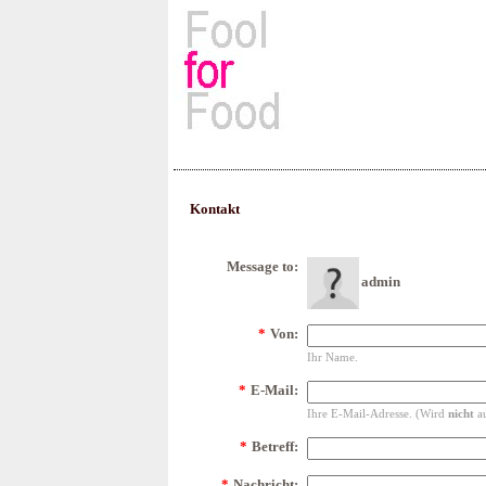
Rezepte, Kochbücher & Kulin
Kontakt
Message to:
admin
*
Von:
Ihr Name.
*
E-Mail:
Ihre E-Mail-Adresse. (Wird
nicht
au
*
Betreff:
*
Nachricht: