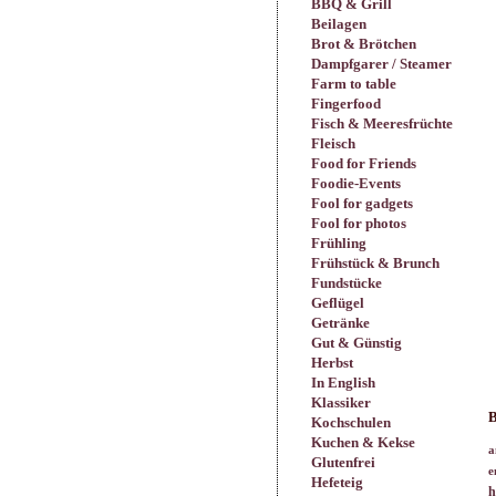
BBQ & Grill
Beilagen
Brot & Brötchen
Dampfgarer / Steamer
Farm to table
Fingerfood
Fisch & Meeresfrüchte
Fleisch
Food for Friends
Foodie-Events
Fool for gadgets
Fool for photos
Frühling
Frühstück & Brunch
Fundstücke
Geflügel
Getränke
Gut & Günstig
Herbst
In English
Klassiker
B
Kochschulen
Kuchen & Kekse
a
Glutenfrei
e
Hefeteig
h