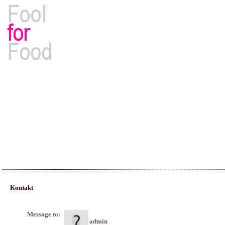
Rezepte, Kochbücher & Kulinarisches
Kontakt
Message to:
admin