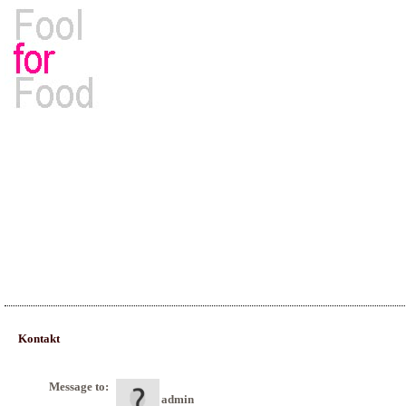
Rezepte, Kochbücher & Kulinarisches
Kontakt
Message to:
admin