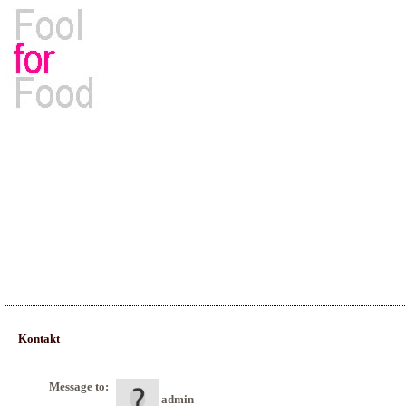
Rezepte, Kochbücher & Kulinarisches
Kontakt
Message to:
admin