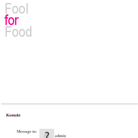
Rezepte, Kochbücher & Kulinarisches
Kontakt
Message to:
admin