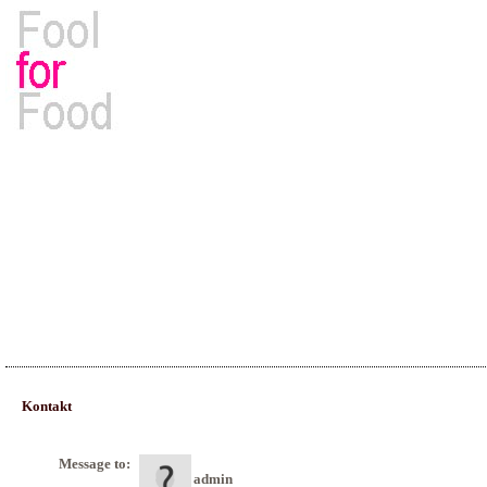
Rezepte, Kochbücher & Kulinarisches
Kontakt
Message to:
admin