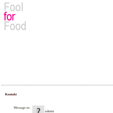
Rezepte, Kochbücher & Kulinarisches
Kontakt
Message to:
admin