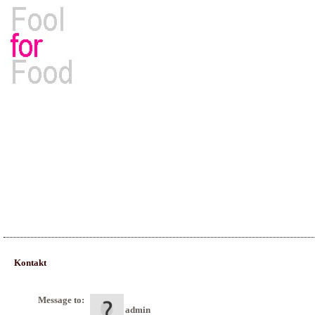
Rezepte, Kochbücher & Kulinarisches
Kontakt
Message to:
admin