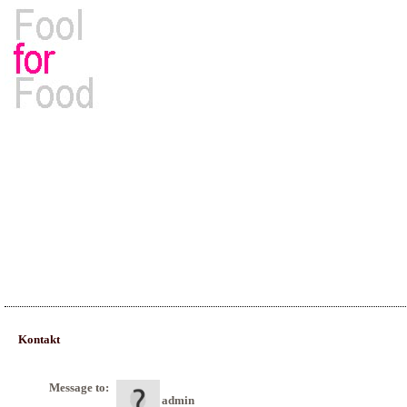
Rezepte, Kochbücher & Kulinarisches
Kontakt
Message to:
admin