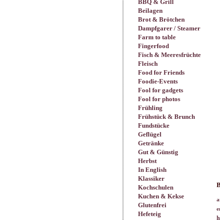
BBQ & Grill
Beilagen
Brot & Brötchen
Dampfgarer / Steamer
Farm to table
Fingerfood
Fisch & Meeresfrüchte
Fleisch
Food for Friends
Foodie-Events
Fool for gadgets
Fool for photos
Frühling
Frühstück & Brunch
Fundstücke
Geflügel
Getränke
Gut & Günstig
Herbst
In English
Klassiker
B
Kochschulen
Kuchen & Kekse
a
Glutenfrei
e
Hefeteig
h