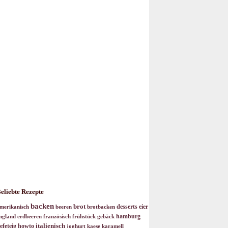
eliebte Rezepte
backen
brot
desserts
eier
merikanisch
beeren
brotbacken
hamburg
ngland
erdbeeren
französisch
frühstück
gebäck
italienisch
efeteig
howto
joghurt
kaese
karamell