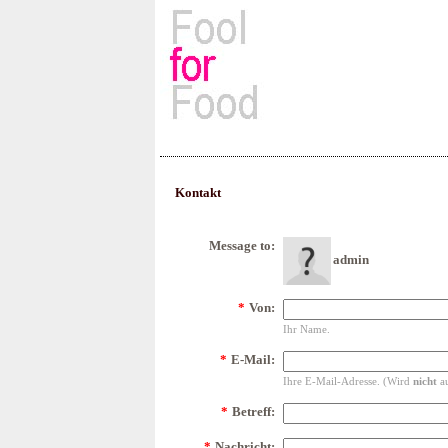
Rezepte, Kochbücher & Kulin
Kontakt
Message to:
admin
*
Von:
Ihr Name.
*
E-Mail:
Ihre E-Mail-Adresse. (Wird
nicht
au
*
Betreff:
*
Nachricht: