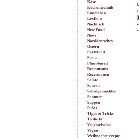
Käse
k
Küchentechnik
o
Landleben
Lexikon
Nachtisch
s
New Food
w
News
Norddeutsches
Ostern
Partyfood
Pasta
Plant-based
Restaurants
Rezensionen
Salate
Saucen
Selbstgemachtes
Sommer
Suppen
Süßes
Tipps & Tricks
To die for
Vegetarisches
Vegan
Weihnachtsrezepte