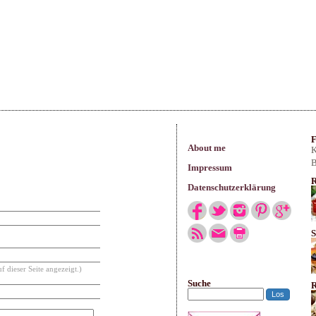
arisches
F
About me
K
B
Impressum
R
Datenschutzerklärung
S
f dieser Seite angezeigt.)
Suche
R