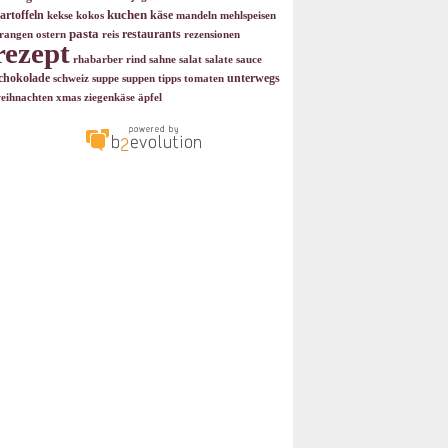
kuchen
artoffeln
käse
kekse
kokos
mandeln
mehlspeisen
pasta
restaurants
rangen
ostern
reis
rezensionen
rezept
rhabarber
rind
sahne
salat
salate
sauce
chokolade
unterwegs
schweiz
suppe
suppen
tipps
tomaten
eihnachten
xmas
ziegenkäse
äpfel