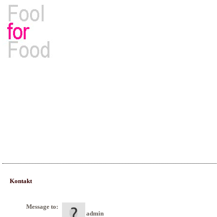
Rezepte, Kochbücher & Kulinarisches
Kontakt
Message to:
admin