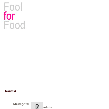
Rezepte, Kochbücher & Kulinarisches
Kontakt
Message to:
admin