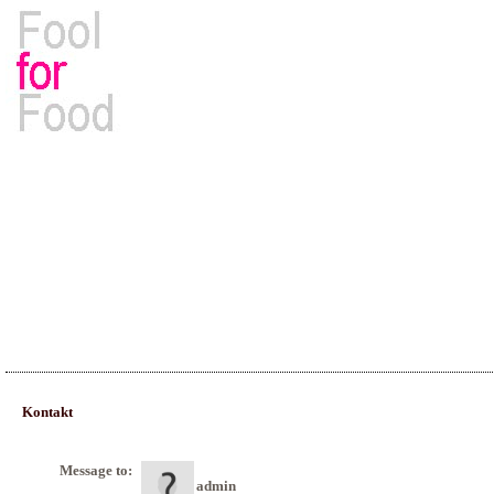
Rezepte, Kochbücher & Kulinarisches
Kontakt
Message to:
admin