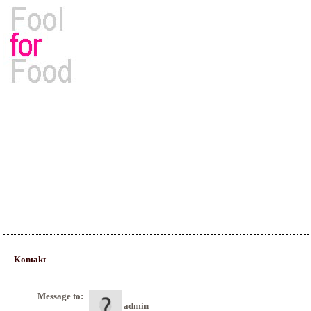
Rezepte, Kochbücher & Kulinarisches
Kontakt
Message to:
admin