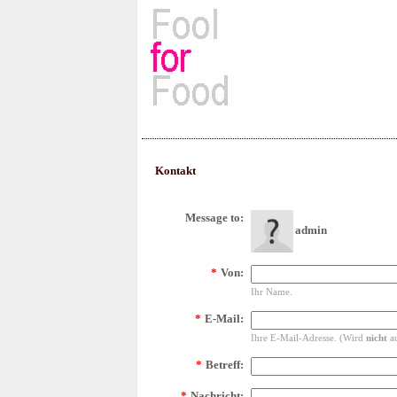
Rezepte, Kochbücher & Kulin
Kontakt
Message to:
admin
*
Von:
Ihr Name.
*
E-Mail:
Ihre E-Mail-Adresse. (Wird
nicht
au
*
Betreff:
*
Nachricht: