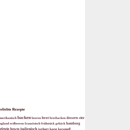
eliebte Rezepte
backen
brot
desserts
eier
merikanisch
beeren
brotbacken
hamburg
ngland
erdbeeren
französisch
frühstück
gebäck
italienisch
efeteig
howto
joghurt
kaese
karamell