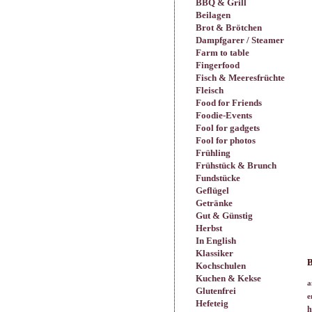
BBQ & Grill
Beilagen
Brot & Brötchen
Dampfgarer / Steamer
Farm to table
Fingerfood
Fisch & Meeresfrüchte
Fleisch
Food for Friends
Foodie-Events
Fool for gadgets
Fool for photos
Frühling
Frühstück & Brunch
Fundstücke
Geflügel
Getränke
Gut & Günstig
Herbst
In English
Klassiker
B
Kochschulen
Kuchen & Kekse
a
Glutenfrei
e
Hefeteig
h