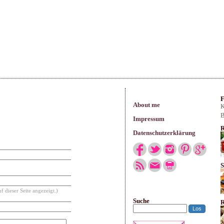
arisches
F
About me
K
B
Impressum
R
Datenschutzerklärung
S
f dieser Seite angezeigt.)
Suche
R