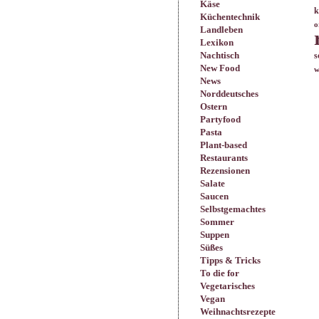
Käse
k
Küchentechnik
o
Landleben
Lexikon
Nachtisch
s
New Food
w
News
Norddeutsches
Ostern
Partyfood
Pasta
Plant-based
Restaurants
Rezensionen
Salate
Saucen
Selbstgemachtes
Sommer
Suppen
Süßes
Tipps & Tricks
To die for
Vegetarisches
Vegan
Weihnachtsrezepte