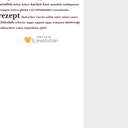
kuchen
artoffeln
käse
kekse
kokos
mandeln
mehlspeisen
pasta
restaurants
rangen
ostern
reis
rezensionen
rezept
rhabarber
rucola
sahne
salat
salate
sauce
chokolade
unterwegs
schweiz
suppe
suppen
tipps
tomaten
eihnachten
xmas
ziegenkäse
äpfel