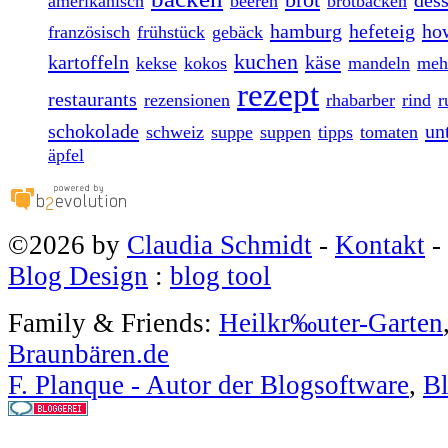
dess
amerikanisch
beeren
brotbacken
hamburg
hefeteig
ho
französisch
frühstück
gebäck
kuchen
kartoffeln
käse
kekse
kokos
mandeln
meh
rezept
restaurants
rezensionen
rhabarber
rind
r
schokolade
un
schweiz
suppe
suppen
tipps
tomaten
äpfel
©2026 by
Claudia Schmidt
-
Kontakt
-
Blog Design
:
blog tool
Family & Friends:
Heilkr‰uter-Garten
Braunbären.de
F. Planque - Autor der Blogsoftware
,
Bl