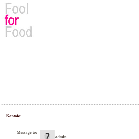
Rezepte, Kochbücher & Kulinarisches
Kontakt
Message to:
admin