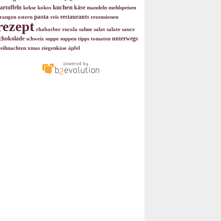
kuchen
artoffeln
käse
kekse
kokos
mandeln
mehlspeisen
pasta
restaurants
rangen
ostern
reis
rezensionen
rezept
rhabarber
rucola
sahne
salat
salate
sauce
chokolade
unterwegs
schweiz
suppe
suppen
tipps
tomaten
eihnachten
xmas
ziegenkäse
äpfel