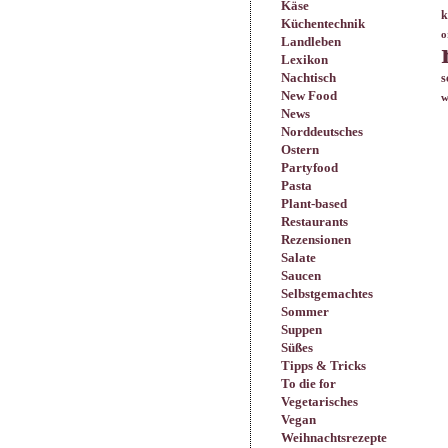
Käse
k
Küchentechnik
o
Landleben
Lexikon
Nachtisch
s
New Food
w
News
Norddeutsches
Ostern
Partyfood
Pasta
Plant-based
Restaurants
Rezensionen
Salate
Saucen
Selbstgemachtes
Sommer
Suppen
Süßes
Tipps & Tricks
To die for
Vegetarisches
Vegan
Weihnachtsrezepte