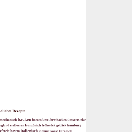
eliebte Rezepte
backen
brot
desserts
eier
merikanisch
beeren
brotbacken
hamburg
ngland
erdbeeren
französisch
frühstück
gebäck
italienisch
efeteig
howto
joghurt
kaese
karamell