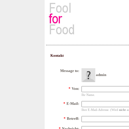
Rezepte, Kochbücher & Kulin
Kontakt
Message to:
admin
*
Von:
Ihr Name.
*
E-Mail:
Ihre E-Mail-Adresse. (Wird
nicht
au
*
Betreff:
*
Nachricht: