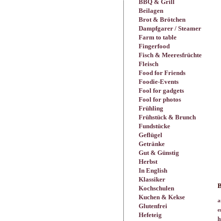
BBQ & Grill
Beilagen
Brot & Brötchen
Dampfgarer / Steamer
Farm to table
Fingerfood
Fisch & Meeresfrüchte
Fleisch
Food for Friends
Foodie-Events
Fool for gadgets
Fool for photos
Frühling
Frühstück & Brunch
Fundstücke
Geflügel
Getränke
Gut & Günstig
Herbst
In English
Klassiker
B
Kochschulen
Kuchen & Kekse
a
Glutenfrei
e
Hefeteig
h