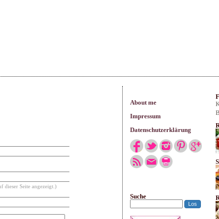
arisches
F
About me
K
B
Impressum
R
Datenschutzerklärung
S
f dieser Seite angezeigt.)
Suche
R