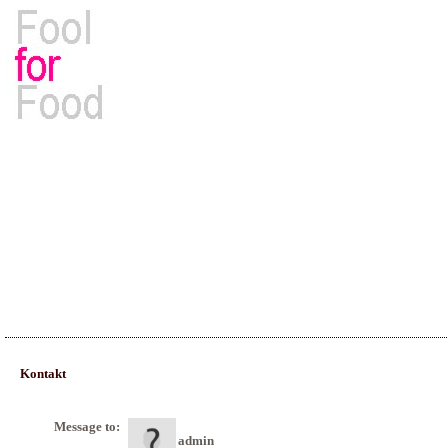
Rezepte, Kochbücher & Kulinarisches
Kontakt
Message to:
admin