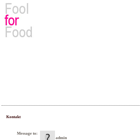
Rezepte, Kochbücher & Kulinarisches
Kontakt
Message to:
admin