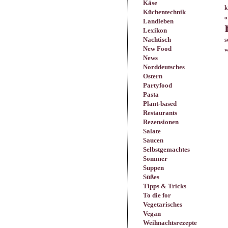
Käse
k
Küchentechnik
o
Landleben
Lexikon
Nachtisch
s
New Food
w
News
Norddeutsches
Ostern
Partyfood
Pasta
Plant-based
Restaurants
Rezensionen
Salate
Saucen
Selbstgemachtes
Sommer
Suppen
Süßes
Tipps & Tricks
To die for
Vegetarisches
Vegan
Weihnachtsrezepte