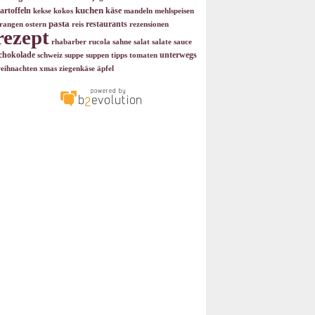
kuchen
artoffeln
käse
kekse
kokos
mandeln
mehlspeisen
pasta
restaurants
rangen
ostern
reis
rezensionen
rezept
rhabarber
rucola
sahne
salat
salate
sauce
chokolade
unterwegs
schweiz
suppe
suppen
tipps
tomaten
eihnachten
xmas
ziegenkäse
äpfel