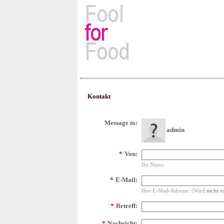
Rezepte, Kochbücher & Kulin
Kontakt
Message to:
admin
*
Von:
Ihr Name.
*
E-Mail:
Ihre E-Mail-Adresse. (Wird
nicht
au
*
Betreff:
*
Nachricht: