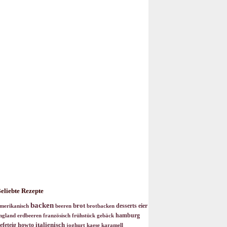
eliebte Rezepte
backen
brot
desserts
eier
merikanisch
beeren
brotbacken
hamburg
ngland
erdbeeren
französisch
frühstück
gebäck
italienisch
efeteig
howto
joghurt
kaese
karamell