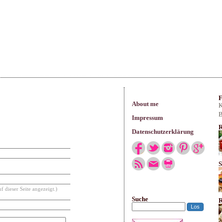
arisches
F
About me
K
B
Impressum
R
Datenschutzerklärung
S
f dieser Seite angezeigt.)
Suche
R