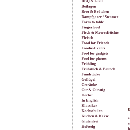
BBQ & Grill
Beilagen
Brot & Brötchen
Dampfgarer / Steamer
Farm to table
Fingerfood
Fisch & Meeresfrüchte
Fleisch
Food for Friends
Foodie-Events
Fool for gadgets
Fool for photos
Frühling
Frühstück & Brunch
Fundstücke
Geflügel
Getränke
Gut & Günstig
Herbst
In English
Klassiker
B
Kochschulen
Kuchen & Kekse
a
Glutenfrei
e
Hefeteig
h