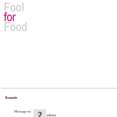
Rezepte, Kochbücher & Kulinarisches
Kontakt
Message to:
admin