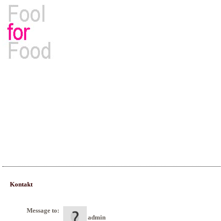
Rezepte, Kochbücher & Kulinarisches
Kontakt
Message to:
admin