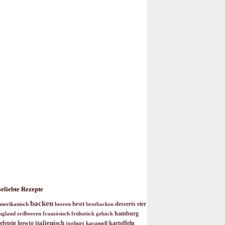
eliebte Rezepte
backen
brot
desserts
eier
merikanisch
beeren
brotbacken
hamburg
ngland
erdbeeren
französisch
frühstück
gebäck
italienisch
efeteig
howto
kartoffeln
joghurt
karamell