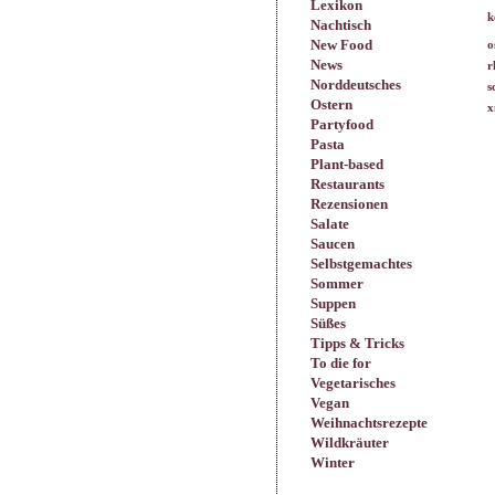
Lexikon
k
Nachtisch
New Food
o
News
r
Norddeutsches
s
Ostern
x
Partyfood
Pasta
Plant-based
Restaurants
Rezensionen
Salate
Saucen
Selbstgemachtes
Sommer
Suppen
Süßes
Tipps & Tricks
To die for
Vegetarisches
Vegan
Weihnachtsrezepte
Wildkräuter
Winter