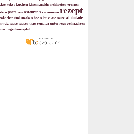
kuchen
käse
ekse
kokos
mandeln
mehlspeisen
orangen
rezept
pasta
restaurants
stern
reis
rezensionen
schokolade
habarber
rind
rucola
sahne
salat
salate
sauce
unterwegs
chweiz
suppe
suppen
tipps
tomaten
weihnachten
mas
ziegenkäse
äpfel