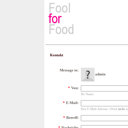
Rezepte, Kochbücher & Kulin
Kontakt
Message to:
admin
*
Von:
Ihr Name.
*
E-Mail:
Ihre E-Mail-Adresse. (Wird
nicht
au
*
Betreff:
*
Nachricht: