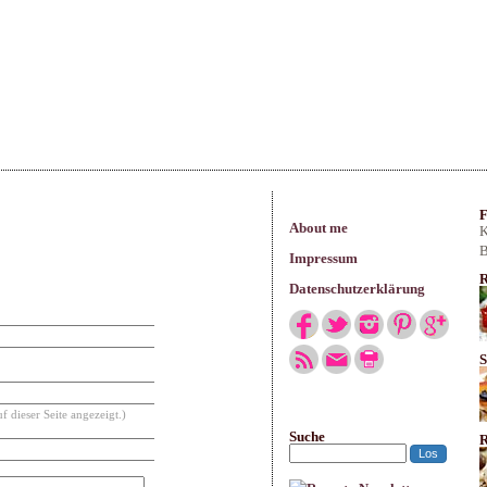
arisches
F
About me
K
B
Impressum
R
Datenschutzerklärung
S
f dieser Seite angezeigt.)
Suche
R