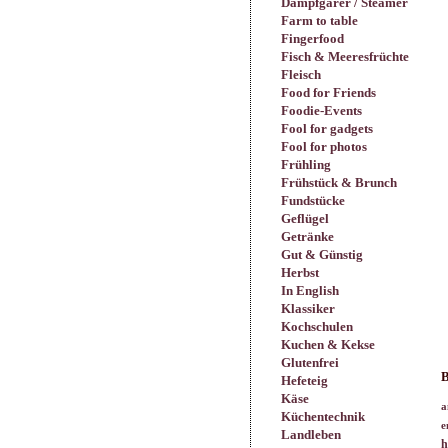
Dampfgarer / Steamer
Farm to table
Fingerfood
Fisch & Meeresfrüchte
Fleisch
Food for Friends
Foodie-Events
Fool for gadgets
Fool for photos
Frühling
Frühstück & Brunch
Fundstücke
Geflügel
Getränke
Gut & Günstig
Herbst
In English
Klassiker
Kochschulen
Kuchen & Kekse
Glutenfrei
B
Hefeteig
Käse
a
Küchentechnik
e
Landleben
h