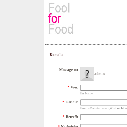
Rezepte, Kochbücher & Kulin
Kontakt
Message to:
admin
*
Von:
Ihr Name.
*
E-Mail:
Ihre E-Mail-Adresse. (Wird
nicht
au
*
Betreff:
*
Nachricht: