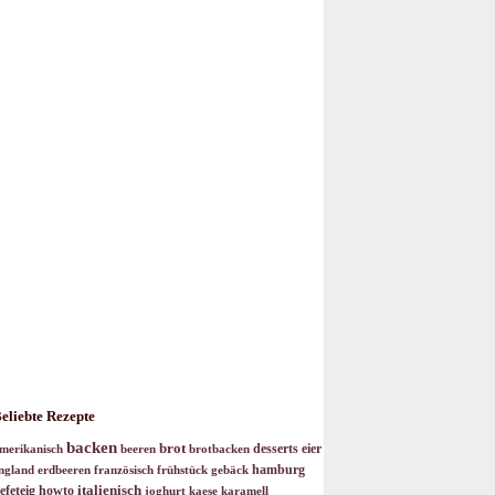
eliebte Rezepte
backen
brot
desserts
eier
merikanisch
beeren
brotbacken
hamburg
ngland
erdbeeren
französisch
frühstück
gebäck
italienisch
efeteig
howto
joghurt
kaese
karamell