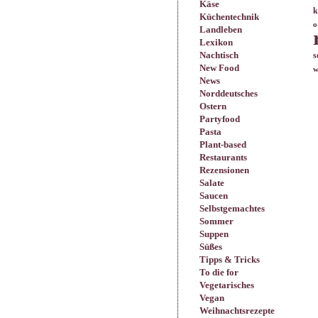
Käse
k
Küchentechnik
o
Landleben
Lexikon
Nachtisch
s
New Food
w
News
Norddeutsches
Ostern
Partyfood
Pasta
Plant-based
Restaurants
Rezensionen
Salate
Saucen
Selbstgemachtes
Sommer
Suppen
Süßes
Tipps & Tricks
To die for
Vegetarisches
Vegan
Weihnachtsrezepte