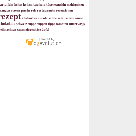
kuchen
artoffeln
käse
kekse
kokos
mandeln
mehlspeisen
pasta
restaurants
rangen
ostern
reis
rezensionen
rezept
rhabarber
rucola
sahne
salat
salate
sauce
chokolade
unterwegs
schweiz
suppe
suppen
tipps
tomaten
eihnachten
xmas
ziegenkäse
äpfel