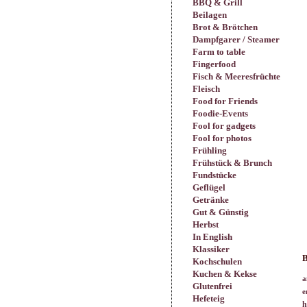
BBQ & Grill
Beilagen
Brot & Brötchen
Dampfgarer / Steamer
Farm to table
Fingerfood
Fisch & Meeresfrüchte
Fleisch
Food for Friends
Foodie-Events
Fool for gadgets
Fool for photos
Frühling
Frühstück & Brunch
Fundstücke
Geflügel
Getränke
Gut & Günstig
Herbst
In English
Klassiker
B
Kochschulen
Kuchen & Kekse
a
Glutenfrei
e
Hefeteig
h