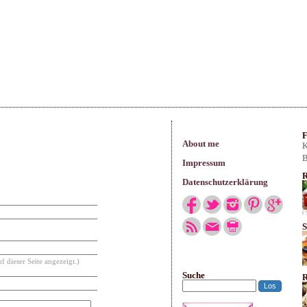
arisches
F
About me
K
B
Impressum
R
Datenschutzerklärung
S
f dieser Seite angezeigt.)
Suche
R