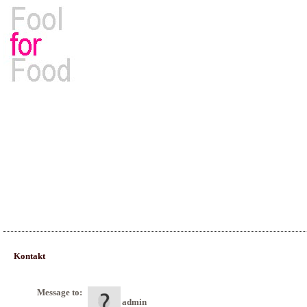
Rezepte, Kochbücher & Kulinarisches
Kontakt
Message to:
admin