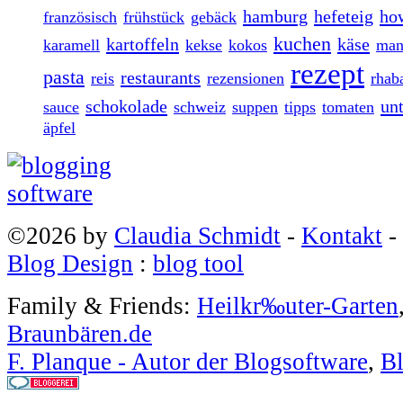
hamburg
hefeteig
ho
französisch
frühstück
gebäck
kuchen
kartoffeln
käse
karamell
kekse
kokos
man
rezept
pasta
restaurants
reis
rezensionen
rhab
schokolade
un
sauce
schweiz
suppen
tipps
tomaten
äpfel
©2026 by
Claudia Schmidt
-
Kontakt
-
Blog Design
:
blog tool
Family & Friends:
Heilkr‰uter-Garten
Braunbären.de
F. Planque - Autor der Blogsoftware
,
Bl